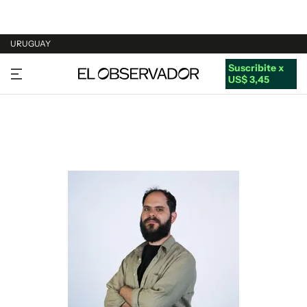
URUGUAY
Suscribite x
URUGUAY
US$ 3,45
ARGENTINA
ESPAÑA
ESTADOS UNIDOS