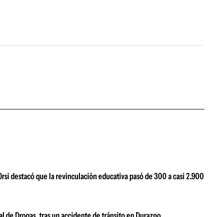
Orsi destacó que la revinculación educativa pasó de 300 a casi 2.900
al de Drogas, tras un accidente de tránsito en Durazno