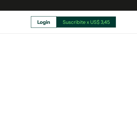
Login
Suscribite x US$ 3,45
uscríbete ahora a El Observador y elegí hasta
donde llegar.
Suscribite x US$ 3,45