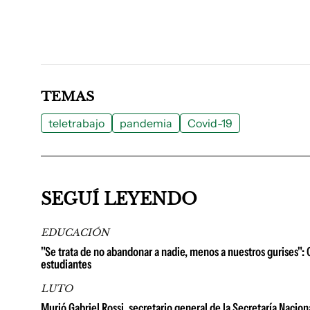
TEMAS
teletrabajo
pandemia
Covid-19
SEGUÍ LEYENDO
EDUCACIÓN
"Se trata de no abandonar a nadie, menos a nuestros gurises": 
estudiantes
LUTO
Murió Gabriel Rossi, secretario general de la Secretaría Nacion