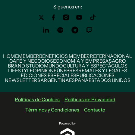
Siguenos en:
HOME
MEMBER
BENEFICIOS MEMBER
REFERÍ
NACIONAL
CAFÉ Y NEGOCIOS
ECONOMÍA Y EMPRESAS
AGRO
BRAND STUDIO
MUNDO
CULTURA Y ESPECTÁCULOS
LIFESTYLE
OPINIÓN
FÚNEBRES
REMATES Y LEGALES
EDICIONES ESPECIALES
PUBLICACIONES
NEWSLETTERS
ARGENTINA
ESPAÑA
ESTADOS UNIDOS
Políticas de Cookies
Políticas de Privacidad
Términos y Condiciones
Contacto