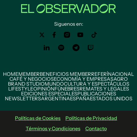
Siguenos en:
HOME
MEMBER
BENEFICIOS MEMBER
REFERÍ
NACIONAL
CAFÉ Y NEGOCIOS
ECONOMÍA Y EMPRESAS
AGRO
BRAND STUDIO
MUNDO
CULTURA Y ESPECTÁCULOS
LIFESTYLE
OPINIÓN
FÚNEBRES
REMATES Y LEGALES
EDICIONES ESPECIALES
PUBLICACIONES
NEWSLETTERS
ARGENTINA
ESPAÑA
ESTADOS UNIDOS
Políticas de Cookies
Políticas de Privacidad
Términos y Condiciones
Contacto