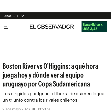
URUGUAY
Suscribite x
URUGUAY
US$ 3,45
ARGENTINA
ESPAÑA
ESTADOS UNIDOS
Boston River vs O'Higgins: a qué hora
juega hoy y dónde ver al equipo
uruguayo por Copa Sudamericana
Los dirigidos por Ignacio Ithurralde quieren lograr
un triunfo contra los rivales chilenos
20 de mayo 2026
18:58 hs