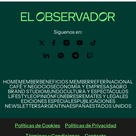
Siguenos en:
HOME
MEMBER
BENEFICIOS MEMBER
REFERÍ
NACIONAL
CAFÉ Y NEGOCIOS
ECONOMÍA Y EMPRESAS
AGRO
BRAND STUDIO
MUNDO
CULTURA Y ESPECTÁCULOS
LIFESTYLE
OPINIÓN
FÚNEBRES
REMATES Y LEGALES
EDICIONES ESPECIALES
PUBLICACIONES
NEWSLETTERS
ARGENTINA
ESPAÑA
ESTADOS UNIDOS
Políticas de Cookies
Políticas de Privacidad
Términos y Condiciones
Contacto