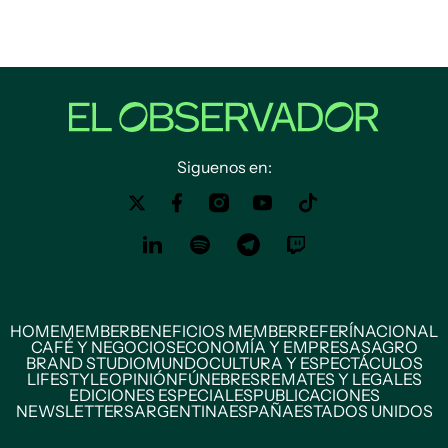
Siguenos en:
HOME
MEMBER
BENEFICIOS MEMBER
REFERÍ
NACIONAL
CAFÉ Y NEGOCIOS
ECONOMÍA Y EMPRESAS
AGRO
BRAND STUDIO
MUNDO
CULTURA Y ESPECTÁCULOS
LIFESTYLE
OPINIÓN
FÚNEBRES
REMATES Y LEGALES
EDICIONES ESPECIALES
PUBLICACIONES
NEWSLETTERS
ARGENTINA
ESPAÑA
ESTADOS UNIDOS