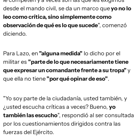
le competen y a veces son las que les exigimos
desde el mando civil, se da un marco que
yo no lo
leo como crítica, sino simplemente como
observación de qué es lo que sucede
", comenzó
diciendo.
Para Lazo, en
"alguna medida"
lo dicho por el
militar es
"parte de lo que necesariamente tiene
que expresar un comandante frente a su tropa"
y
que ella no tiene
"por qué opinar de eso"
.
"Yo soy parte de la ciudadanía, usted también, y
¿usted escucha críticas a veces? Bueno,
yo
también las escucho
", respondió al ser consultada
por los cuestionamientos dirigidos contra las
fuerzas del Ejército.