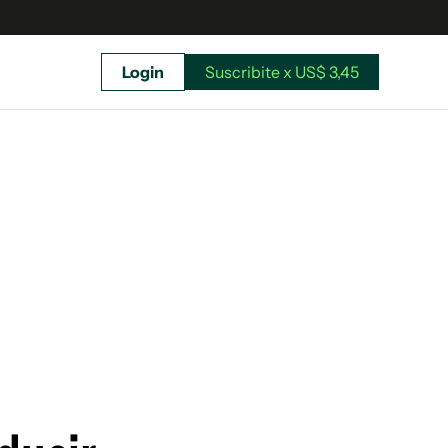
Login
Suscribite x US$ 3,45
uscríbete ahora a El Observador y elegí hasta
donde llegar.
Suscribite x US$ 3,45