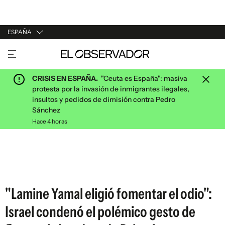
ESPAÑA
URUGUAY
ARGENTINA
CRISIS EN ESPAÑA.
"Ceuta es España": masiva
ESPAÑA
protesta por la invasión de inmigrantes ilegales,
insultos y pedidos de dimisión contra Pedro
ESTADOS UNIDOS
Sánchez
Hace 4 horas
"Lamine Yamal eligió fomentar el odio":
Israel condenó el polémico gesto de