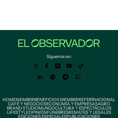
Siguenos en:
HOME
MEMBER
BENEFICIOS MEMBER
REFERÍ
NACIONAL
CAFÉ Y NEGOCIOS
ECONOMÍA Y EMPRESAS
AGRO
BRAND STUDIO
MUNDO
CULTURA Y ESPECTÁCULOS
LIFESTYLE
OPINIÓN
FÚNEBRES
REMATES Y LEGALES
EDICIONES ESPECIALES
PUBLICACIONES