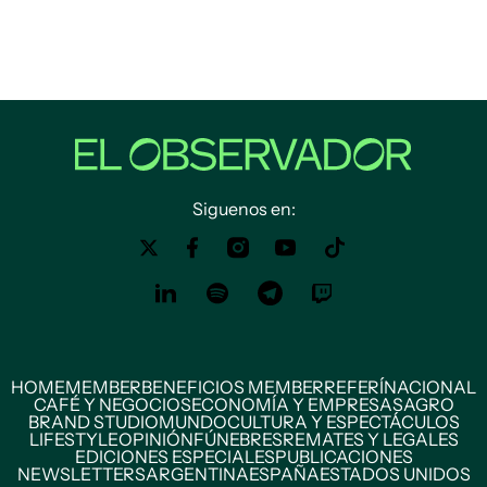
Siguenos en:
HOME
MEMBER
BENEFICIOS MEMBER
REFERÍ
NACIONAL
CAFÉ Y NEGOCIOS
ECONOMÍA Y EMPRESAS
AGRO
BRAND STUDIO
MUNDO
CULTURA Y ESPECTÁCULOS
LIFESTYLE
OPINIÓN
FÚNEBRES
REMATES Y LEGALES
EDICIONES ESPECIALES
PUBLICACIONES
NEWSLETTERS
ARGENTINA
ESPAÑA
ESTADOS UNIDOS