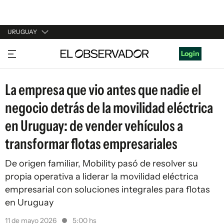
URUGUAY
URUGUAY
Login
ARGENTINA
La empresa que vio antes que nadie el
ESPAÑA
negocio detrás de la movilidad eléctrica
ESTADOS UNIDOS
en Uruguay: de vender vehículos a
transformar flotas empresariales
De origen familiar, Mobility pasó de resolver su
propia operativa a liderar la movilidad eléctrica
empresarial con soluciones integrales para flotas
en Uruguay
11 de mayo 2026
5:00 hs