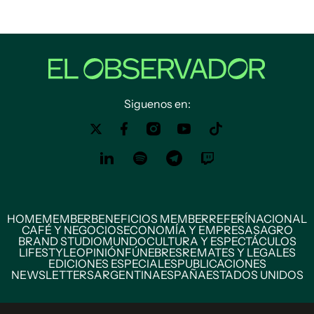
Siguenos en:
HOME
MEMBER
BENEFICIOS MEMBER
REFERÍ
NACIONAL
CAFÉ Y NEGOCIOS
ECONOMÍA Y EMPRESAS
AGRO
BRAND STUDIO
MUNDO
CULTURA Y ESPECTÁCULOS
LIFESTYLE
OPINIÓN
FÚNEBRES
REMATES Y LEGALES
EDICIONES ESPECIALES
PUBLICACIONES
NEWSLETTERS
ARGENTINA
ESPAÑA
ESTADOS UNIDOS