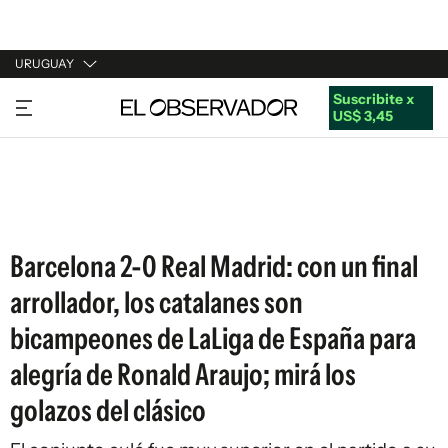
URUGUAY
Suscribite x
URUGUAY
US$ 3,45
ARGENTINA
ESPAÑA
ESTADOS UNIDOS
Barcelona 2-0 Real Madrid: con un final
arrollador, los catalanes son
bicampeones de LaLiga de España para
alegría de Ronald Araujo; mirá los
golazos del clásico