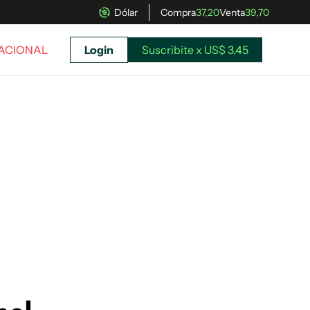
Dólar
Compra
37,20
Venta
39,70
NACIONAL
Login
Suscribite x US$ 3,45
uscríbete ahora a El Observador y elegí hasta
donde llegar.
Suscribite x US$ 3,45