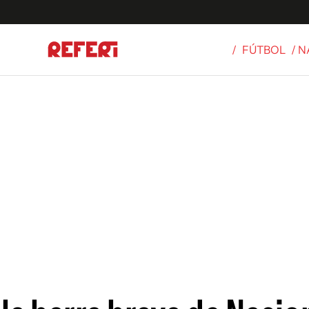
/
FÚTBOL
/ 
Olímpicos
S
tbol
g
ortivo