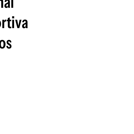
nal
guenos en:
ortiva
los