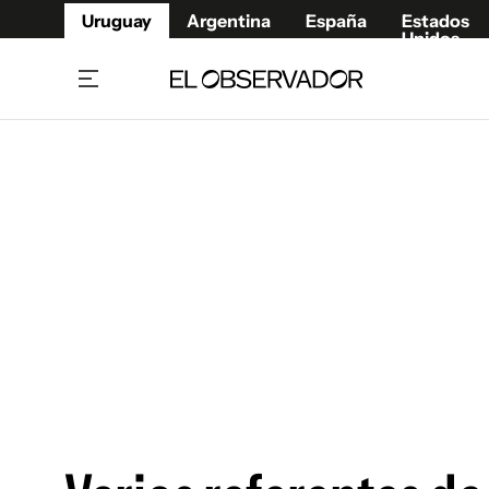
Uruguay
Argentina
España
Estados
Unidos
Home
Juegos 
Referí
Rugby
Fútbol
Básque
Mundial 2026
Tenis
Resultados Deportivos
Runnin
Fútbol internacional
Polidep
Copa Libertadores
Motor