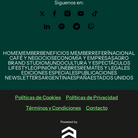
Siguenos en:
HOME
MEMBER
BENEFICIOS MEMBER
REFERÍ
NACIONAL
CAFÉ Y NEGOCIOS
ECONOMÍA Y EMPRESAS
AGRO
BRAND STUDIO
MUNDO
CULTURA Y ESPECTÁCULOS
LIFESTYLE
OPINIÓN
FÚNEBRES
REMATES Y LEGALES
EDICIONES ESPECIALES
PUBLICACIONES
NEWSLETTERS
ARGENTINA
ESPAÑA
ESTADOS UNIDOS
Políticas de Cookies
Políticas de Privacidad
Términos y Condiciones
Contacto