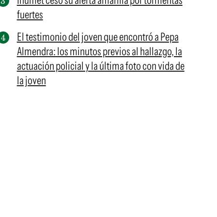
Inumet cesó su alerta amarilla por tormentas
fuertes
El testimonio del joven que encontró a Pepa
Almendra: los minutos previos al hallazgo, la
actuación policial y la última foto con vida de
la joven