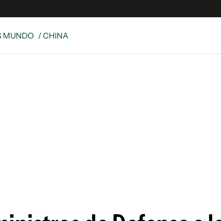
S MUNDO
/ CHINA
e
S
n
es
Siguenos en:
 y Legales
es especiales
ciones
ters
ina
 Unidos