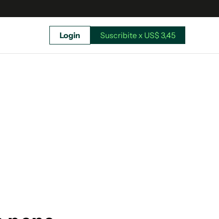
Login
Suscribite x US$ 3,45
uscríbete ahora a El Observador y elegí hasta
donde llegar.
Suscribite x US$ 3,45