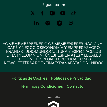
Siguenos en:
HOME
MEMBER
BENEFICIOS MEMBER
REFERÍ
NACIONAL
CAFÉ Y NEGOCIOS
ECONOMÍA Y EMPRESAS
AGRO
BRAND STUDIO
MUNDO
CULTURA Y ESPECTÁCULOS
LIFESTYLE
OPINIÓN
FÚNEBRES
REMATES Y LEGALES
EDICIONES ESPECIALES
PUBLICACIONES
NEWSLETTERS
ARGENTINA
ESPAÑA
ESTADOS UNIDOS
Políticas de Cookies
Políticas de Privacidad
Términos y Condiciones
Contacto