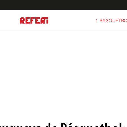
/
BÁSQUETB
Olímpicos
S
tbol
g
ortivo