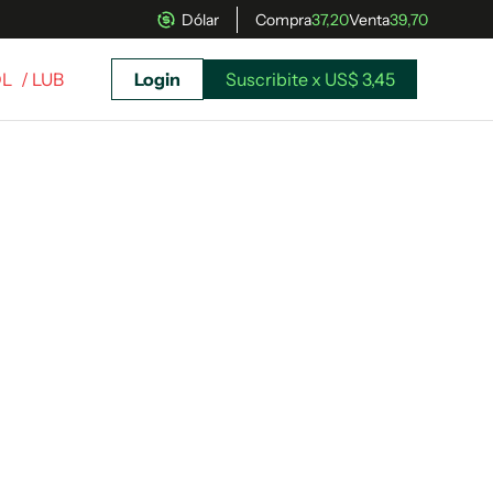
Dólar
Compra
37,20
Venta
39,70
OL
/ LUB
Login
Suscribite x US$ 3,45
uscríbete ahora a El Observador y elegí hasta
donde llegar.
Suscribite x US$ 3,45