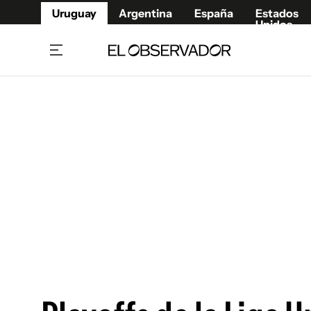
Uruguay
Argentina
España
Estados
Unidos
Home
Juegos 
Referí
Rugby
Fútbol
Básque
Mundial 2026
Tenis
Resultados Deportivos
Runnin
Fútbol internacional
Polidep
Copa Libertadores
Motor