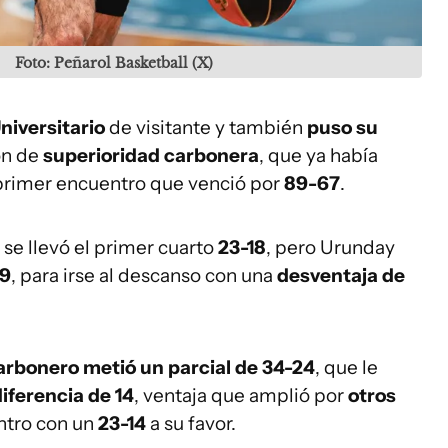
Foto: Peñarol Basketball (X)
niversitario
de visitante y también
puso su
ón de
superioridad carbonera
, que ya había
 primer encuentro que venció por
89-67
.
l se llevó el primer cuarto
23-18
, pero Urunday
29
, para irse al descanso con una
desventaja de
carbonero metió un parcial de 34-24
, que le
iferencia de 14
, ventaja que amplió por
otros
entro con un
23-14
a su favor.