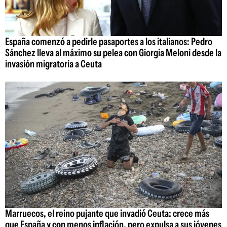
España comenzó a pedirle pasaportes a los italianos: Pedro
Sánchez lleva al máximo su pelea con Giorgia Meloni desde la
invasión migratoria a Ceuta
Marruecos, el reino pujante que invadió Ceuta: crece más
que España y con menos inflación, pero expulsa a sus jóvenes