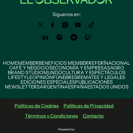
Siguenos en:
HOME
MEMBER
BENEFICIOS MEMBER
REFERÍ
NACIONAL
CAFÉ Y NEGOCIOS
ECONOMÍA Y EMPRESAS
AGRO
BRAND STUDIO
MUNDO
CULTURA Y ESPECTÁCULOS
LIFESTYLE
OPINIÓN
FÚNEBRES
REMATES Y LEGALES
EDICIONES ESPECIALES
PUBLICACIONES
NEWSLETTERS
ARGENTINA
ESPAÑA
ESTADOS UNIDOS
Políticas de Cookies
Políticas de Privacidad
Términos y Condiciones
Contacto