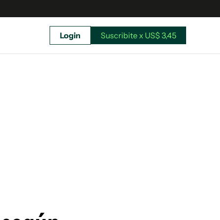
Login
Suscribite x US$ 3,45
uscríbete ahora a El Observador y elegí hasta
donde llegar.
Suscribite x US$ 3,45