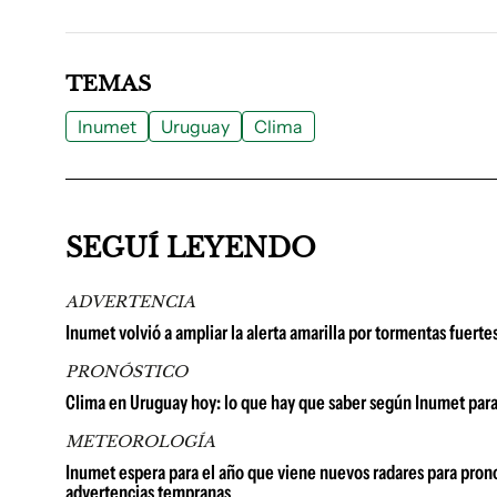
TEMAS
Inumet
Uruguay
Clima
SEGUÍ LEYENDO
ADVERTENCIA
Inumet volvió a ampliar la alerta amarilla por tormentas fuert
PRONÓSTICO
Clima en Uruguay hoy: lo que hay que saber según Inumet para
METEOROLOGÍA
Inumet espera para el año que viene nuevos radares para prono
advertencias tempranas