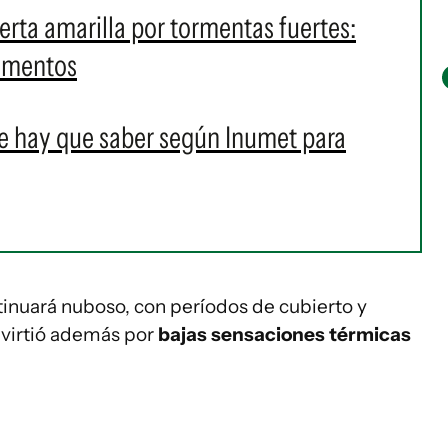
lerta amarilla por tormentas fuertes:
tamentos
e hay que saber según Inumet para
ntinuará nuboso, con períodos de cubierto y
dvirtió además por
bajas sensaciones térmicas