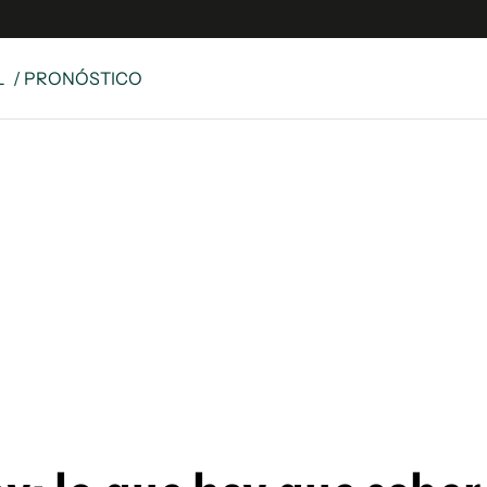
L
/ PRONÓSTICO
e
S
n
es
Siguenos en:
 y Legales
es especiales
ciones
ters
ina
 Unidos