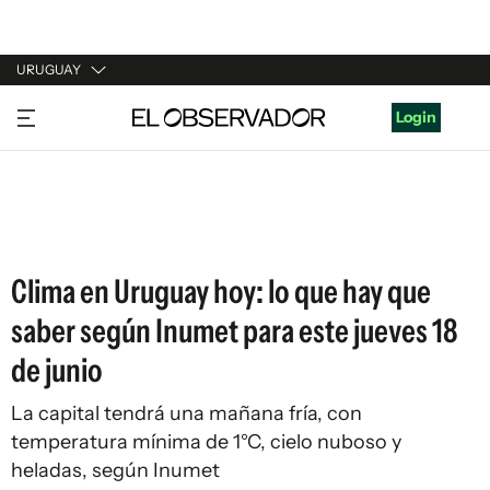
URUGUAY
URUGUAY
Login
ARGENTINA
ESPAÑA
ESTADOS UNIDOS
Clima en Uruguay hoy: lo que hay que
saber según Inumet para este jueves 18
de junio
La capital tendrá una mañana fría, con
temperatura mínima de 1°C, cielo nuboso y
heladas, según Inumet