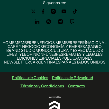
Siguenos en:
HOME
MEMBER
BENEFICIOS MEMBER
REFERÍ
NACIONAL
CAFÉ Y NEGOCIOS
ECONOMÍA Y EMPRESAS
AGRO
BRAND STUDIO
MUNDO
CULTURA Y ESPECTÁCULOS
LIFESTYLE
OPINIÓN
FÚNEBRES
REMATES Y LEGALES
EDICIONES ESPECIALES
PUBLICACIONES
NEWSLETTERS
ARGENTINA
ESPAÑA
ESTADOS UNIDOS
Políticas de Cookies
Políticas de Privacidad
Términos y Condiciones
Contacto