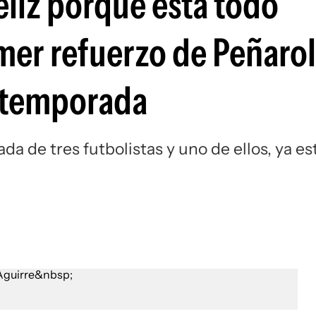
eliz porque está todo
Si
mer refuerzo de Peñarol
a temporada
da de tres futbolistas y uno de ellos, ya es