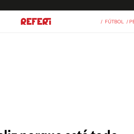
/
FÚTBOL
/ 
Olímpicos
S
tbol
g
ortivo