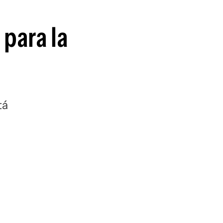
guenos en:
 para la
tá