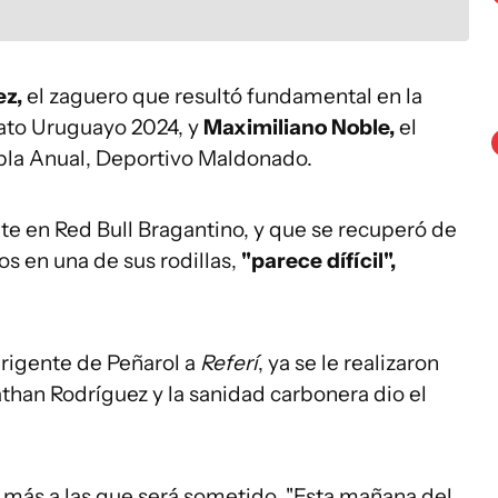
z,
el zaguero que resultó fundamental en la
ato Uruguayo 2024, y
Maximiliano Noble,
el
abla Anual, Deportivo Maldonado.
e en Red Bull Bragantino, y que se recuperó de
s en una de sus rodillas,
"parece dífícil",
rigente de Peñarol a
Referí
, ya se le realizaron
than Rodríguez y la sanidad carbonera dio el
 más a las que será sometido. "Esta mañana del