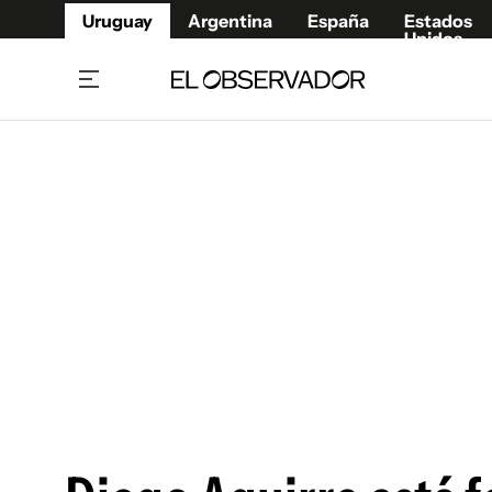
Uruguay
Argentina
España
Estados
Unidos
Home
Juegos 
Referí
Rugby
Fútbol
Básque
Mundial 2026
Tenis
Resultados Deportivos
Runnin
Fútbol internacional
Polidep
Copa Libertadores
Motor