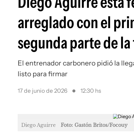
Diego Aguirre está f
arreglado con el pri
segunda parte de l
El entrenador carbonero pidió la llega
listo para firmar
17 de junio de 2026
12:30 hs
Diego Aguirre
Foto: Gastón Britos/Focouy