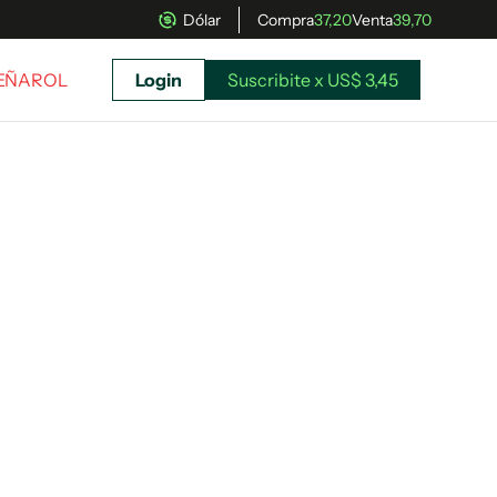
Dólar
Compra
37,20
Venta
39,70
PEÑAROL
Login
Suscribite x US$ 3,45
uscríbete ahora a El Observador y elegí hasta
donde llegar.
Suscribite x US$ 3,45