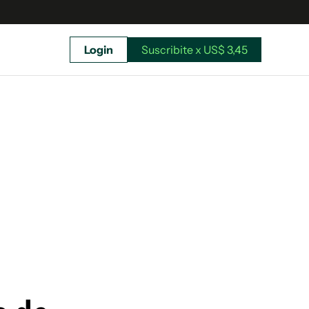
Login
Suscribite x US$ 3,45
uscríbete ahora a El Observador y elegí hasta
donde llegar.
Suscribite x US$ 3,45