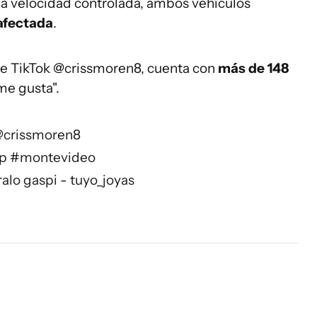
na velocidad controlada, ambos vehículos
 afectada
.
 de TikTok @crissmoren8, cuenta con
más de 148
me gusta".
crissmoren8
p
#montevideo
alo gaspi - tuyo_joyas