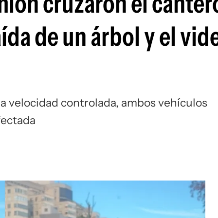
ión cruzaron el canter
aída de un árbol y el vid
na velocidad controlada, ambos vehículos
afectada