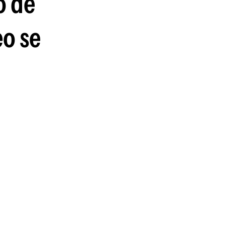
o de
eo se