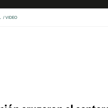
L
/ VIDEO
e
S
n
es
Siguenos en:
 y Legales
es especiales
ciones
ters
ina
 Unidos