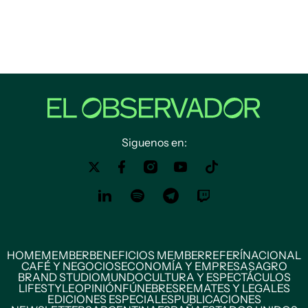
Siguenos en:
HOME
MEMBER
BENEFICIOS MEMBER
REFERÍ
NACIONAL
CAFÉ Y NEGOCIOS
ECONOMÍA Y EMPRESAS
AGRO
BRAND STUDIO
MUNDO
CULTURA Y ESPECTÁCULOS
LIFESTYLE
OPINIÓN
FÚNEBRES
REMATES Y LEGALES
EDICIONES ESPECIALES
PUBLICACIONES