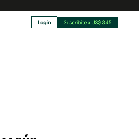
Login
Suscribite x US$ 3,45
uscríbete ahora a El Observador y elegí hasta
donde llegar.
Suscribite x US$ 3,45