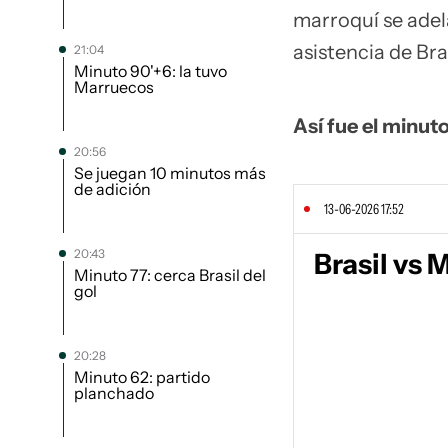
marroquí se adel
asistencia de Bra
21:04
Minuto 90'+6: la tuvo
Marruecos
Así fue el minut
20:56
Se juegan 10 minutos más
de adición
13-06-2026 17:52
20:43
Brasil vs 
Minuto 77: cerca Brasil del
gol
20:28
Minuto 62: partido
planchado