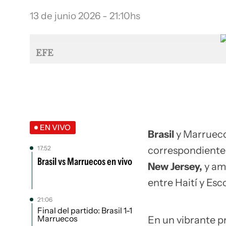
13 de junio 2026 - 21:10hs
EFE
EN VIVO
Brasil
y Marruecos
17:52
correspondiente 
Brasil vs Marruecos en vivo
New Jersey,
y am
entre Haití y Esc
21:06
Final del partido: Brasil 1-1
Marruecos
En un vibrante p