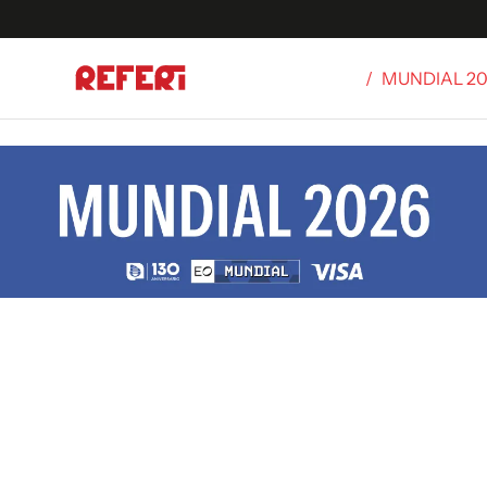
/
MUNDIAL 2
Olímpicos
S
tbol
g
ortivo