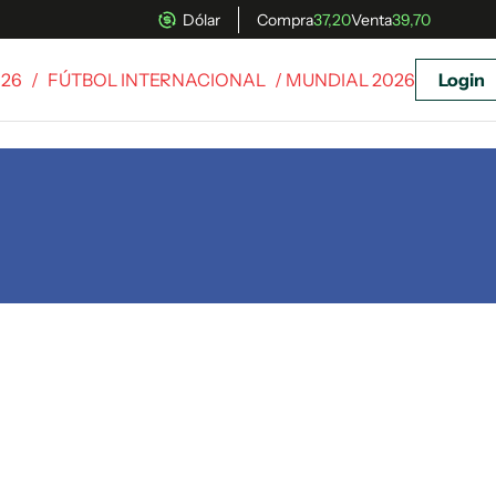
Dólar
Compra
37,20
Venta
39,70
026
/
FÚTBOL INTERNACIONAL
/ MUNDIAL 2026
Login
uscríbete ahora a El Observador y elegí hasta
donde llegar.
Suscribite x US$ 3,45