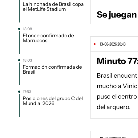
La hinchada de Brasil copa
el MetLife Stadium
Se juegan
18:08
El once confirmado de
Marruecos
13-06-2026 20:43
Minuto 77:
18:03
Formación confirmada de
Brasil
Brasil encuent
mucho a Vinici
17:53
puso el centro
Posiciones del grupo C del
Mundial 2026
del arquero.