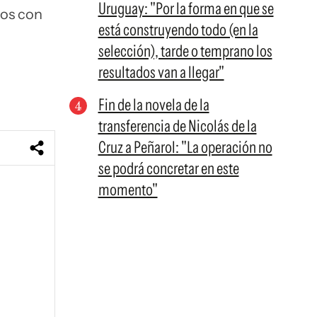
Uruguay: "Por la forma en que se
tos con
está construyendo todo (en la
selección), tarde o temprano los
resultados van a llegar"
Fin de la novela de la
transferencia de Nicolás de la
Cruz a Peñarol: "La operación no
se podrá concretar en este
momento"