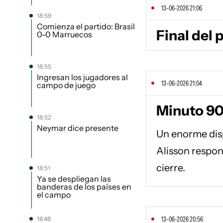
13-06-2026 21:06
18:59
Comienza el partido: Brasil
Final del 
0-0 Marruecos
18:55
Ingresan los jugadores al
13-06-2026 21:04
campo de juego
Minuto 90
18:52
Neymar dice presente
Un enorme disp
Alisson respon
cierre.
18:51
Ya se despliegan las
banderas de los países en
el campo
13-06-2026 20:56
18:48