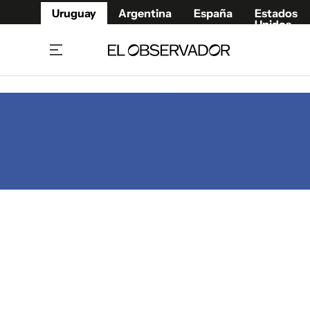
Uruguay
Argentina
España
Estados
Unidos
Home
Juegos 
Referí
Rugby
Fútbol
Básque
Mundial 2026
Tenis
Resultados Deportivos
Runnin
Fútbol internacional
Polidep
Copa Libertadores
Motor