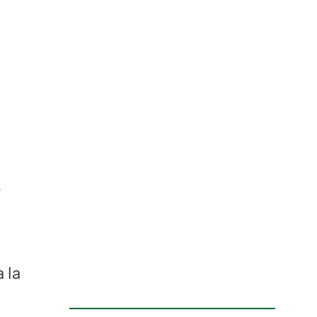
guenos en:
a
 la