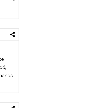
ce
dó,
 manos