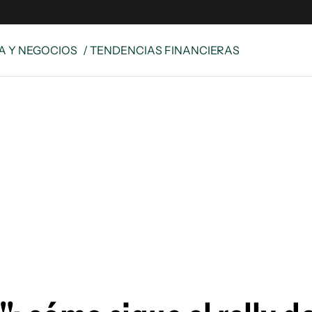
 Y NEGOCIOS
/ TENDENCIAS FINANCIERAS
es
Edición Digital
S
rvador Radio
y
 Unidos