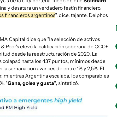
ALyCs de la City porteña, luego de que
Standard
ina y desatara un verdadero festín financiero.
os financieros argentinos
", dice, tajante, Delphos
MA Capital dice que "la selección de activos
 & Poor's elevó la calificación soberana de CCC+
nitud desde la reestructuración de 2020. La
ís colapsó hasta los 437 puntos, mínimos desde
n la semana con avances de entre 1% y 2,5%. El
te: mientras Argentina escalaba, los comparables
%. "
Gana, golea y gusta"
, sintetizó.