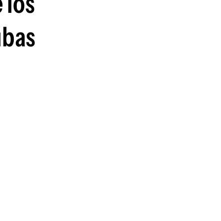
 los
guenos en:
ubas