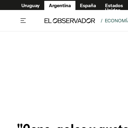
Uruguay
Argentina
España
Estados
Unidos
/
ECONOMÍA
Home
Deport
Política
El Obse
Economía y negocios
Urugua
Zoom
España
Sociedad
Estados
Espectáculos