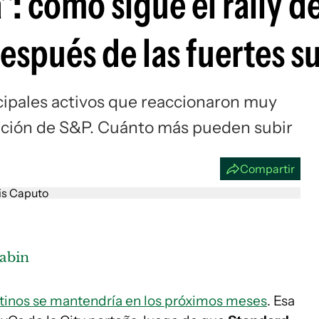
: cómo sigue el rally de
Si
espués de las fuertes s
ncipales activos que reaccionaron muy
cación de S&P. Cuánto más pueden subir
Compartir
abin
ntinos se mantendría en los próximos meses
. Esa