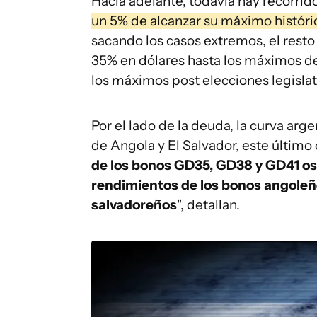
Hacia adelante, todavía hay recorri
un 5% de alcanzar su máximo históri
sacando los casos extremos, el resto
35% en dólares hasta los máximos d
los máximos post elecciones legislat
Por el lado de la deuda, la curva arg
de Angola y El Salvador, este último
de los bonos GD35, GD38 y GD41 osc
rendimientos de los bonos angoleño
salvadoreños
", detallan.