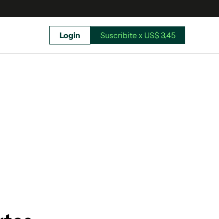
Login
Suscribite x US$ 3,45
uscríbete ahora a El Observador y elegí hasta
donde llegar.
Suscribite x US$ 3,45