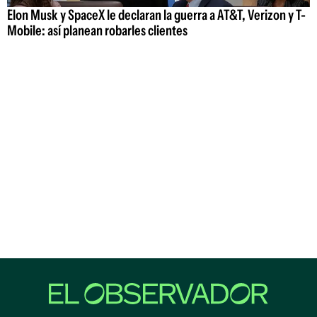
Elon Musk y SpaceX le declaran la guerra a AT&T, Verizon y T-
Mobile: así planean robarles clientes