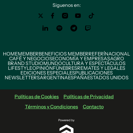
Siguenos en:
HOME
MEMBER
BENEFICIOS MEMBER
REFERÍ
NACIONAL
CAFÉ Y NEGOCIOS
ECONOMÍA Y EMPRESAS
AGRO
BRAND STUDIO
MUNDO
CULTURA Y ESPECTÁCULOS
LIFESTYLE
OPINIÓN
FÚNEBRES
REMATES Y LEGALES
EDICIONES ESPECIALES
PUBLICACIONES
NEWSLETTERS
ARGENTINA
ESPAÑA
ESTADOS UNIDOS
Políticas de Cookies
Políticas de Privacidad
Términos y Condiciones
Contacto