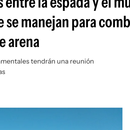
s entre la espada y el m
e se manejan para comba
e arena
tamentales tendrán una reunión
as