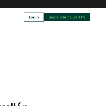
Login
Suscribite x US$ 3,45
uscríbete ahora a El Observador y elegí hasta
donde llegar.
Suscribite x US$ 3,45