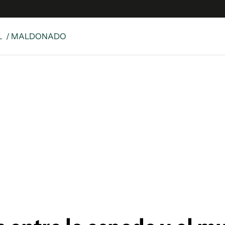
L
/ MALDONADO
e
S
n
es
Siguenos en:
 y Legales
es especiales
ciones
ters
ina
 Unidos