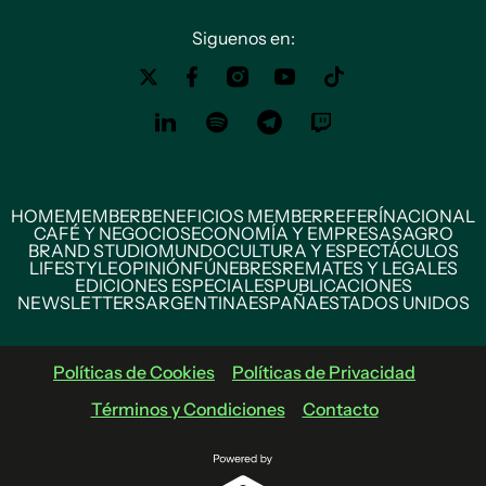
Siguenos en:
HOME
MEMBER
BENEFICIOS MEMBER
REFERÍ
NACIONAL
CAFÉ Y NEGOCIOS
ECONOMÍA Y EMPRESAS
AGRO
BRAND STUDIO
MUNDO
CULTURA Y ESPECTÁCULOS
LIFESTYLE
OPINIÓN
FÚNEBRES
REMATES Y LEGALES
EDICIONES ESPECIALES
PUBLICACIONES
NEWSLETTERS
ARGENTINA
ESPAÑA
ESTADOS UNIDOS
Políticas de Cookies
Políticas de Privacidad
Términos y Condiciones
Contacto