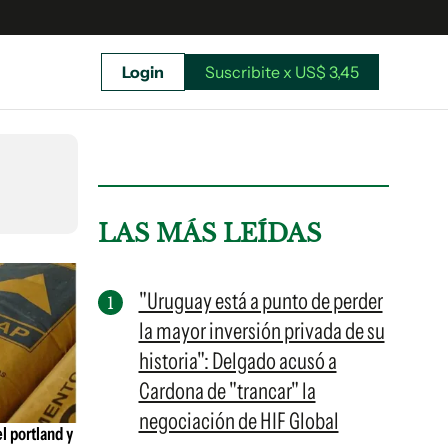
Login
Suscribite x US$ 3,45
uscríbete ahora a El Observador y elegí hasta
donde llegar.
LAS MÁS LEÍDAS
"Uruguay está a punto de perder
la mayor inversión privada de su
historia": Delgado acusó a
Cardona de "trancar" la
negociación de HIF Global
l portland y
Suscribite x US$ 3,45