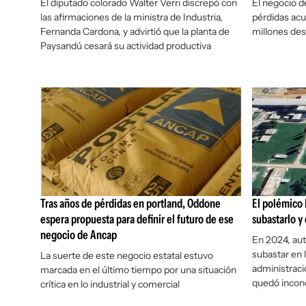
El diputado colorado Walter Verri discrepó con
El negocio d
las afirmaciones de la ministra de Industria,
pérdidas ac
Fernanda Cardona, y advirtió que la planta de
millones de
Paysandú cesará su actividad productiva
Tras años de pérdidas en portland, Oddone
El polémico 
espera propuesta para definir el futuro de ese
subastarlo y
negocio de Ancap
En 2024, aut
subastar en 
La suerte de este negocio estatal estuvo
administraci
marcada en el último tiempo por una situación
quedó incon
crítica en lo industrial y comercial