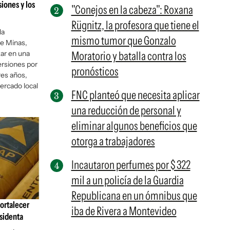
siones y los
"Conejos en la cabeza": Roxana
Rügnitz, la profesora que tiene el
la
mismo tumor que Gonzalo
de Minas,
zar en una
Moratorio y batalla contra los
versiones por
pronósticos
res años,
ercado local
FNC planteó que necesita aplicar
una reducción de personal y
eliminar algunos beneficios que
otorga a trabajadores
Incautaron perfumes por $ 322
mil a un policía de la Guardia
Republicana en un ómnibus que
fortalecer
iba de Rivera a Montevideo
esidenta