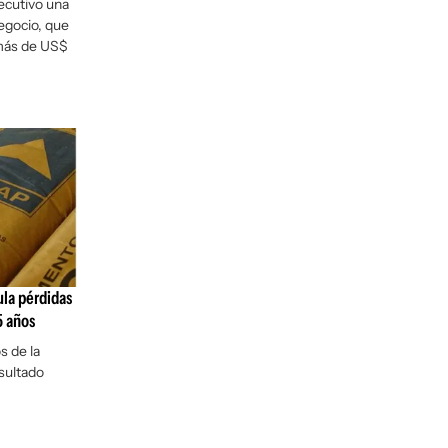
ecutivo una
egocio, que
más de US$
la pérdidas
5 años
s de la
sultado