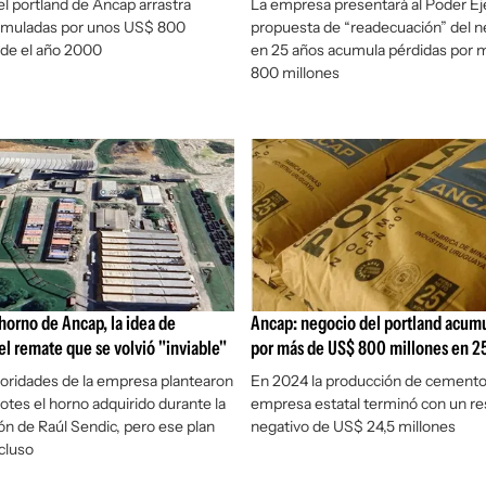
el portland de Ancap arrastra
La empresa presentará al Poder Ej
umuladas por unos US$ 800
propuesta de “readecuación” del n
sde el año 2000
en 25 años acumula pérdidas por 
800 millones
horno de Ancap, la idea de
Ancap: negocio del portland acumu
 el remate que se volvió "inviable"
por más de US$ 800 millones en 2
oridades de la empresa plantearon
En 2024 la producción de cemento
lotes el horno adquirido durante la
empresa estatal terminó con un re
ón de Raúl Sendic, pero ese plan
negativo de US$ 24,5 millones
cluso