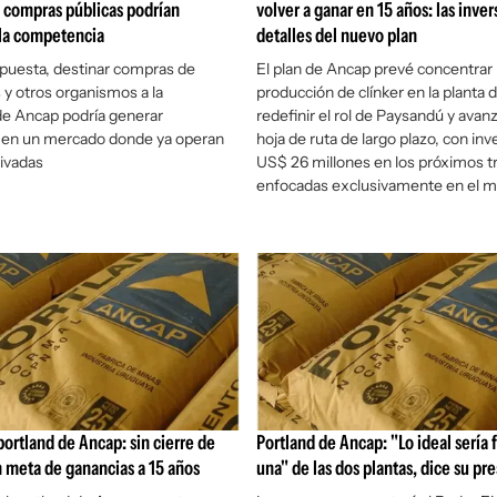
 compras públicas podrían
volver a ganar en 15 años: las inver
 la competencia
detalles del nuevo plan
puesta, destinar compras de
El plan de Ancap prevé concentrar 
 y otros organismos a la
producción de clínker en la planta 
de Ancap podría generar
redefinir el rol de Paysandú y avan
s en un mercado donde ya operan
hoja de ruta de largo plazo, con in
ivadas
US$ 26 millones en los próximos t
enfocadas exclusivamente en el m
portland de Ancap: sin cierre de
Portland de Ancap: "Lo ideal sería 
n meta de ganancias a 15 años
una" de las dos plantas, dice su pr