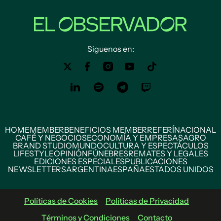
Siguenos en:
HOME
MEMBER
BENEFICIOS MEMBER
REFERÍ
NACIONAL
CAFÉ Y NEGOCIOS
ECONOMÍA Y EMPRESAS
AGRO
BRAND STUDIO
MUNDO
CULTURA Y ESPECTÁCULOS
LIFESTYLE
OPINIÓN
FÚNEBRES
REMATES Y LEGALES
EDICIONES ESPECIALES
PUBLICACIONES
NEWSLETTERS
ARGENTINA
ESPAÑA
ESTADOS UNIDOS
Políticas de Cookies
Políticas de Privacidad
Términos y Condiciones
Contacto