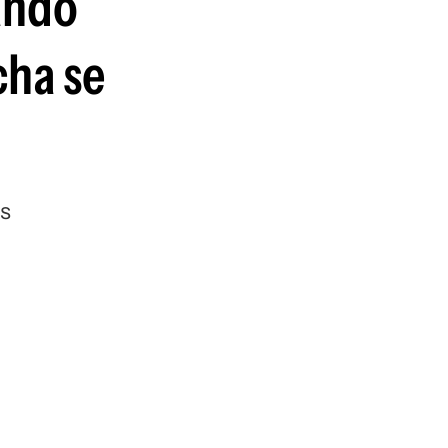
uándo
cha se
s