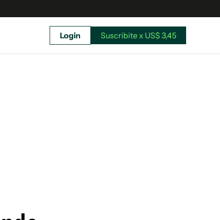
Login
Suscribite x US$ 3,45
uscríbete ahora a El Observador y elegí hasta
donde llegar.
Suscribite x US$ 3,45