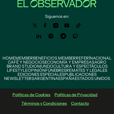
Siguenos en:
HOME
MEMBER
BENEFICIOS MEMBER
REFERÍ
NACIONAL
CAFÉ Y NEGOCIOS
ECONOMÍA Y EMPRESAS
AGRO
BRAND STUDIO
MUNDO
CULTURA Y ESPECTÁCULOS
LIFESTYLE
OPINIÓN
FÚNEBRES
REMATES Y LEGALES
EDICIONES ESPECIALES
PUBLICACIONES
NEWSLETTERS
ARGENTINA
ESPAÑA
ESTADOS UNIDOS
Políticas de Cookies
Políticas de Privacidad
Términos y Condiciones
Contacto