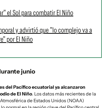
r" el Sol para combatir El Niño
mporal y advirtió que "lo complejo va a
e" por El Niño
durante junio
es del Pacífico ecuatorial ya alcanzaron
odio de El Niño
. Los datos más recientes de la
y Atmosférica de Estados Unidos (NOAA)
o normal en la región clave del Pacífico central