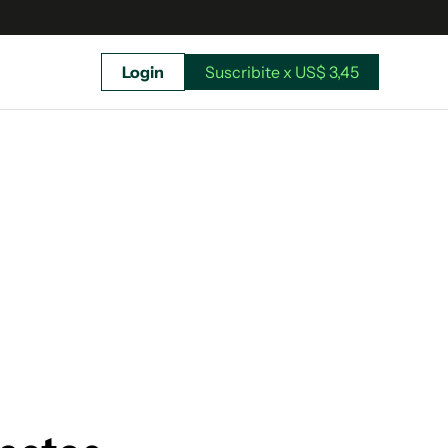
Login
Suscribite x US$ 3,45
uscríbete ahora a El Observador y elegí hasta
donde llegar.
Suscribite x US$ 3,45