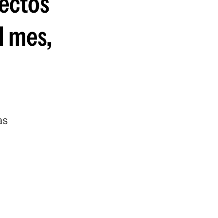
fectos
l mes,
as