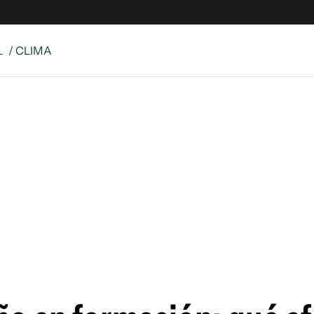
L
/ CLIMA
e
S
n
es
Siguenos en:
 y Legales
es especiales
ciones
ters
ina
 Unidos