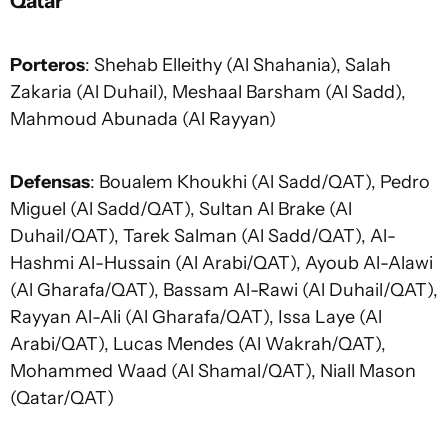
Qatar
Porteros
: Shehab Elleithy (Al Shahania), Salah
Zakaria (Al Duhail), Meshaal Barsham (Al Sadd),
Mahmoud Abunada (Al Rayyan)
Defensas
: Boualem Khoukhi (Al Sadd/QAT), Pedro
Miguel (Al Sadd/QAT), Sultan Al Brake (Al
Duhail/QAT), Tarek Salman (Al Sadd/QAT), Al-
Hashmi Al-Hussain (Al Arabi/QAT), Ayoub Al-Alawi
(Al Gharafa/QAT), Bassam Al-Rawi (Al Duhail/QAT),
Rayyan Al-Ali (Al Gharafa/QAT), Issa Laye (Al
Arabi/QAT), Lucas Mendes (Al Wakrah/QAT),
Mohammed Waad (Al Shamal/QAT), Niall Mason
(Qatar/QAT)