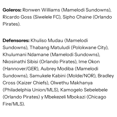
Goleros:
Ronwen Williams (Mamelodi Sundowns),
Ricardo Goss (Siwelele FC), Sipho Chaine (Orlando
Pirates).
Defensores:
Khuliso Mudau (Mamelodi
Sundowns), Thabang Matuludi (Polokwane City),
Khulumani Ndamane (Mamelodi Sundowns),
Nkosinathi Sibisi (Orlando Pirates), Ime Okon
(Hannover/GER), Aubrey Modiba (Mamelodi
Sundowns), Samukele Kabini (Molde/NOR), Bradley
Cross (Kaizer Chiefs), Olwethu Makhanya
(Philadelphia Union/MLS), Kamogelo Sebelebele
(Orlando Pirates) y Mbekezeli Mbokazi (Chicago
Fire/MLS).