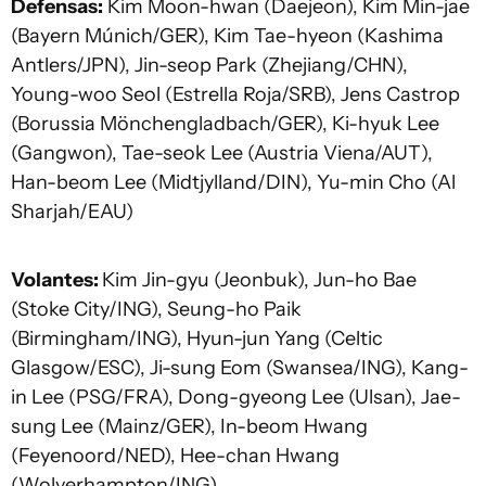
Defensas:
Kim Moon-hwan (Daejeon), Kim Min-jae
(Bayern Múnich/GER), Kim Tae-hyeon (Kashima
Antlers/JPN), Jin-seop Park (Zhejiang/CHN),
Young-woo Seol (Estrella Roja/SRB), Jens Castrop
(Borussia Mönchengladbach/GER), Ki-hyuk Lee
(Gangwon), Tae-seok Lee (Austria Viena/AUT),
Han-beom Lee (Midtjylland/DIN), Yu-min Cho (Al
Sharjah/EAU)
Volantes:
Kim Jin-gyu (Jeonbuk), Jun-ho Bae
(Stoke City/ING), Seung-ho Paik
(Birmingham/ING), Hyun-jun Yang (Celtic
Glasgow/ESC), Ji-sung Eom (Swansea/ING), Kang-
in Lee (PSG/FRA), Dong-gyeong Lee (Ulsan), Jae-
sung Lee (Mainz/GER), In-beom Hwang
(Feyenoord/NED), Hee-chan Hwang
(Wolverhampton/ING).