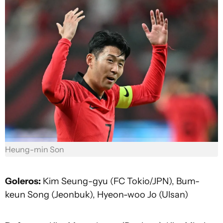
Heung-min Son
Goleros:
Kim Seung-gyu (FC Tokio/JPN), Bum-
keun Song (Jeonbuk), Hyeon-woo Jo (Ulsan)