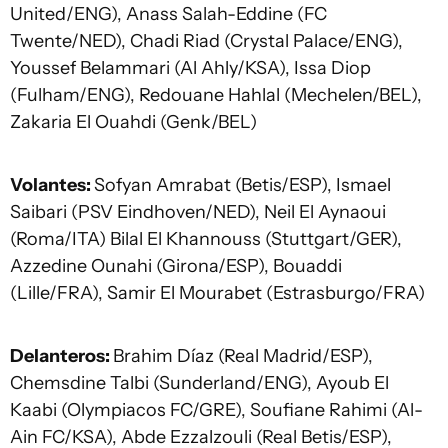
United/ENG), Anass Salah-Eddine (FC
Twente/NED), Chadi Riad (Crystal Palace/ENG),
Youssef Belammari (Al Ahly/KSA), Issa Diop
(Fulham/ENG), Redouane Hahlal (Mechelen/BEL),
Zakaria El Ouahdi (Genk/BEL)
Volantes:
Sofyan Amrabat (Betis/ESP), Ismael
Saibari (PSV Eindhoven/NED), Neil El Aynaoui
(Roma/ITA) Bilal El Khannouss (Stuttgart/GER),
Azzedine Ounahi (Girona/ESP), Bouaddi
(Lille/FRA), Samir El Mourabet (Estrasburgo/FRA)
Delanteros:
Brahim Díaz (Real Madrid/ESP),
Chemsdine Talbi (Sunderland/ENG), Ayoub El
Kaabi (Olympiacos FC/GRE), Soufiane Rahimi (Al-
Ain FC/KSA), Abde Ezzalzouli (Real Betis/ESP),