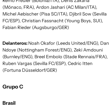
Remo Freuler (Bolonia/ITA), Denis Zakaria
(Mónaco, FRA), Ardon Jashari (AC Milan/ITA),
Michel Aebischer (Pisa SC/ITA), Djibril Sow (Sevilla
FC/ESP), Christian Fassnacht (Young Boys, SUI),
Fabian Rieder (Augsburgo/GER)
Delanteros:
Noah Okafor (Leeds United/ENG), Dan
Ndoye (Nottingham Forest/ENG), Zeki Amdouni
(Burnley/ENG), Breel Embolo (Stade Rennais/FRA),
Ruben Vargas (Sevilla FC/ESP), Cedric Itten
(Fortuna Düsseldorf/GER)
Grupo C
Brasil