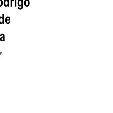
Rodrigo
guenos en:
 de
ga
s