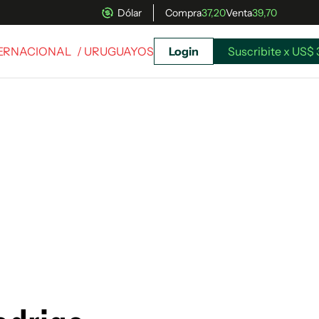
Dólar
Compra
37,20
Venta
39,70
TERNACIONAL
/ URUGUAYOS
Login
Suscribite x US$ 
uscríbete ahora a El Observador y elegí hasta
donde llegar.
Suscribite x US$ 3,45