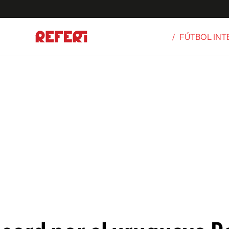
/
FÚTBOL IN
Olímpicos
S
tbol
g
ortivo