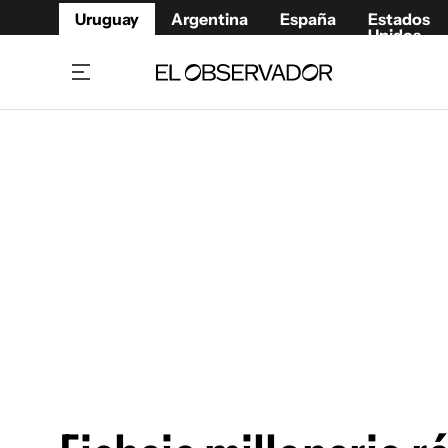
Uruguay
Argentina
España
Estados
Unidos
Home
Juegos 
Referí
Rugby
Fútbol
Básque
Mundial 2026
Tenis
Resultados Deportivos
Runnin
Fútbol internacional
Polidep
Copa Libertadores
Motor