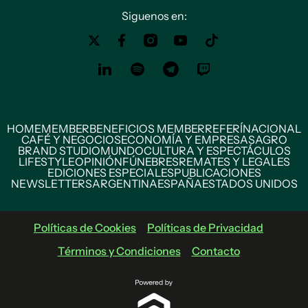
Siguenos en:
HOME
MEMBER
BENEFICIOS MEMBER
REFERÍ
NACIONAL
CAFÉ Y NEGOCIOS
ECONOMÍA Y EMPRESAS
AGRO
BRAND STUDIO
MUNDO
CULTURA Y ESPECTÁCULOS
LIFESTYLE
OPINIÓN
FÚNEBRES
REMATES Y LEGALES
EDICIONES ESPECIALES
PUBLICACIONES
NEWSLETTERS
ARGENTINA
ESPAÑA
ESTADOS UNIDOS
Políticas de Cookies
Políticas de Privacidad
Términos y Condiciones
Contacto