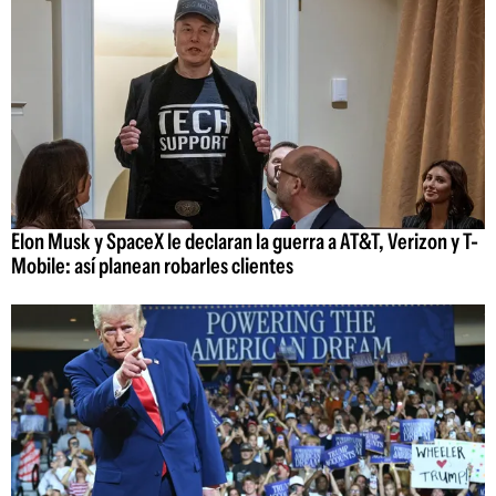
Elon Musk y SpaceX le declaran la guerra a AT&T, Verizon y T-
Mobile: así planean robarles clientes