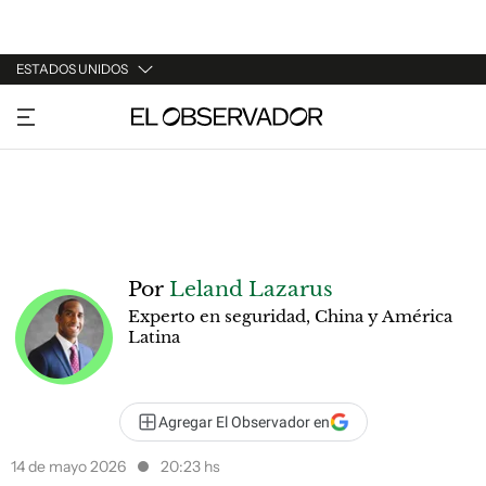
ESTADOS UNIDOS
URUGUAY
ARGENTINA
ESPAÑA
ESTADOS UNIDOS
Por
Leland Lazarus
Experto en seguridad, China y América
Latina
Agregar El Observador en
14 de mayo 2026
20:23 hs