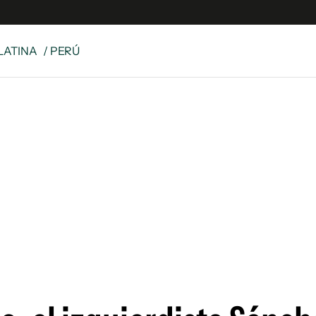
LATINA
/ PERÚ
 Latina
S
es
y
ina