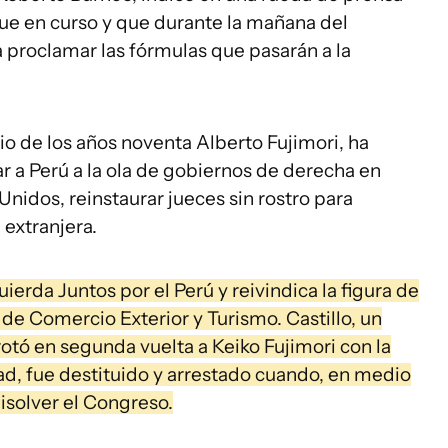
gue en curso y que durante la mañana del
proclamar las fórmulas que pasarán a la
ario de los años noventa Alberto Fujimori, ha
r a Perú a la ola de gobiernos de derecha en
nidos, reinstaurar jueces sin rostro para
 extranjera.
ierda Juntos por el Perú y reivindica la figura de
 de Comercio Exterior y Turismo. Castillo, un
otó en segunda vuelta a Keiko Fujimori con la
d, fue destituido y arrestado cuando, en medio
disolver el Congreso.