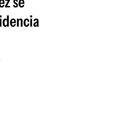
ez se
guenos en:
sidencia
o