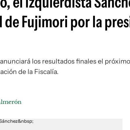
, el izquierdista Sánch
Si
 de Fujimori por la pre
nunciará los resultados finales el próxim
ión de la Fiscalía.
Salmerón