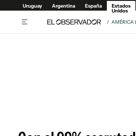
Uruguay
Argentina
España
Estados
Unidos
/
AMÉRICA 
Home
América
Política
Deport
Economía
Urugua
Sociedad
Argent
Inmigración
España