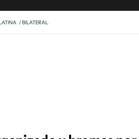
LATINA
/ BILATERAL
 Latina
S
es
y
ina