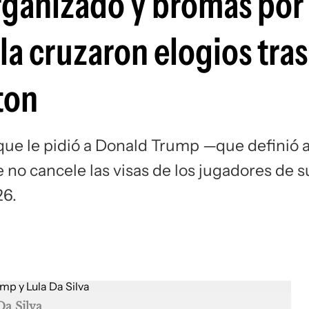
ganizado y bromas por 
Si
a cruzaron elogios tras
ton
que le pidió a Donald Trump —que definió a
no cancele las visas de los jugadores de s
26.
Da Silva