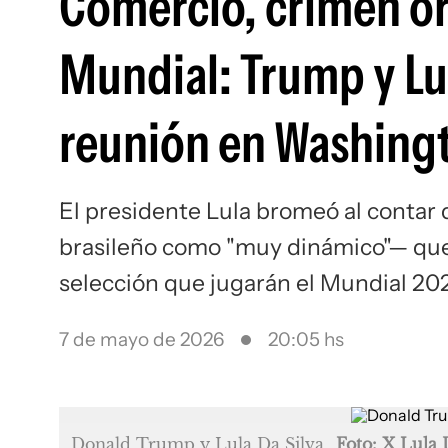
Comercio, crimen or
Mundial: Trump y Lul
reunión en Washing
El presidente Lula bromeó al contar 
brasileño como "muy dinámico"— que 
selección que jugarán el Mundial 20
7 de mayo de 2026
20:05 hs
Donald Trump y Lula Da Silva
Foto: X Lula 