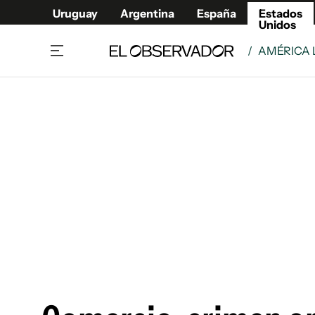
Uruguay
Argentina
España
Estados
Unidos
/
AMÉRICA 
Home
América
Política
Deport
Economía
Urugua
Sociedad
Argent
Inmigración
España