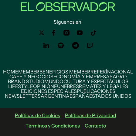
Siguenos en:
HOME
MEMBER
BENEFICIOS MEMBER
REFERÍ
NACIONAL
CAFÉ Y NEGOCIOS
ECONOMÍA Y EMPRESAS
AGRO
BRAND STUDIO
MUNDO
CULTURA Y ESPECTÁCULOS
LIFESTYLE
OPINIÓN
FÚNEBRES
REMATES Y LEGALES
EDICIONES ESPECIALES
PUBLICACIONES
NEWSLETTERS
ARGENTINA
ESPAÑA
ESTADOS UNIDOS
Políticas de Cookies
Políticas de Privacidad
Términos y Condiciones
Contacto