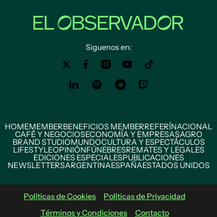
Siguenos en:
HOME
MEMBER
BENEFICIOS MEMBER
REFERÍ
NACIONAL
CAFÉ Y NEGOCIOS
ECONOMÍA Y EMPRESAS
AGRO
BRAND STUDIO
MUNDO
CULTURA Y ESPECTÁCULOS
LIFESTYLE
OPINIÓN
FÚNEBRES
REMATES Y LEGALES
EDICIONES ESPECIALES
PUBLICACIONES
NEWSLETTERS
ARGENTINA
ESPAÑA
ESTADOS UNIDOS
Políticas de Cookies
Políticas de Privacidad
Términos y Condiciones
Contacto