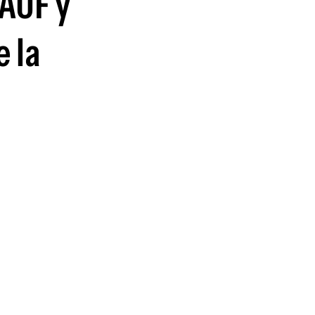
 AUF y
guenos en:
 la