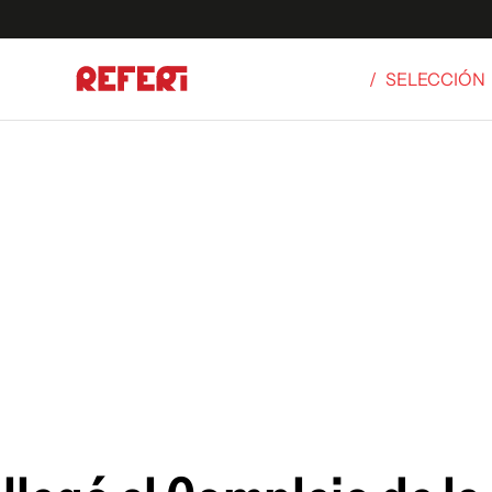
/
SELECCIÓN
Olímpicos
S
tbol
g
ortivo