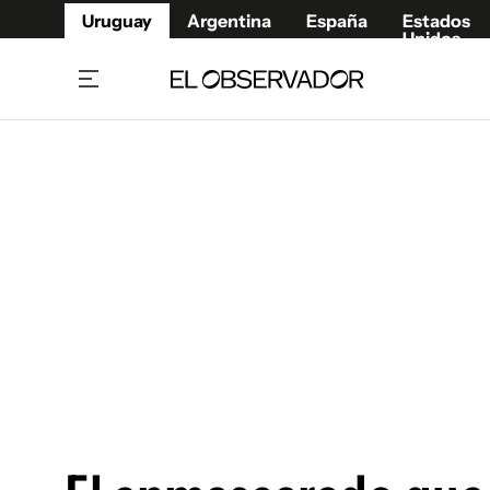
Uruguay
Argentina
España
Estados
Unidos
Home
Juegos 
Referí
Rugby
Fútbol
Básque
Mundial 2026
Tenis
Resultados Deportivos
Runnin
Fútbol internacional
Polidep
Copa Libertadores
Motor