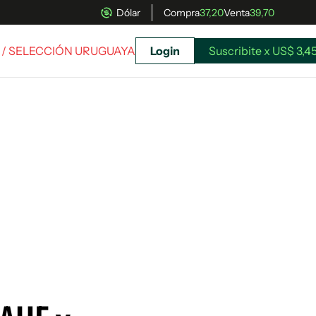
Dólar
Compra
37,20
Venta
39,70
/ SELECCIÓN URUGUAYA
Login
Suscribite x US$ 3,4
uscríbete ahora a El Observador y elegí hasta
donde llegar.
Suscribite x US$ 3,45