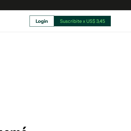
Login
Suscribite x US$ 3,45
uscríbete ahora a El Observador y elegí hasta
donde llegar.
Suscribite x US$ 3,45