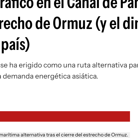
ráfico en el Canal de P
strecho de Ormuz (y el d
 país)
a se ha erigido como una ruta alternativa pa
la demanda energética asiática.