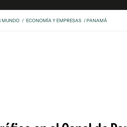
S MUNDO
/
ECONOMÍA Y EMPRESAS
/ PANAMÁ
e
S
n
es
Siguenos en:
 y Legales
es especiales
ciones
ters
ina
 Unidos