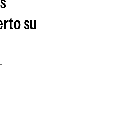
as
guenos en:
erto su
n