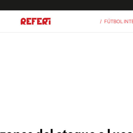
/
FÚTBOL IN
Olímpicos
S
tbol
g
ortivo