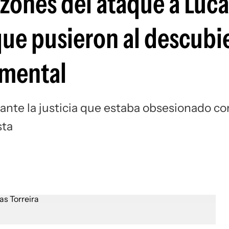
razones del ataque a Luc
Si
que pusieron al descubi
imental
 ante la justicia que estaba obsesionado co
sta