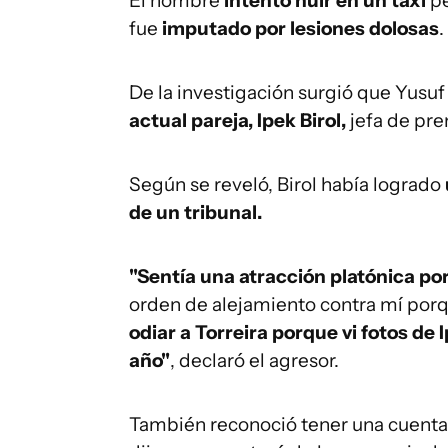
El hombre
intentó huir en un taxi
pe
fue
imputado por lesiones dolosas
.
De la investigación surgió que Yusu
actual pareja, Ipek Birol,
jefa de pre
Según se reveló, Birol había logrado
de un tribunal.
"Sentía una atracción platónica por
orden de alejamiento contra mí por
odiar a Torreira porque vi fotos de
año"
, declaró el agresor.
También reconoció tener una cuenta 