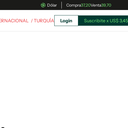
Dólar
Compra
37,20
Venta
39,70
TERNACIONAL
/ TURQUÍA
Login
Suscribite x US$ 3,45
uscríbete ahora a El Observador y elegí hasta
donde llegar.
Suscribite x US$ 3,45