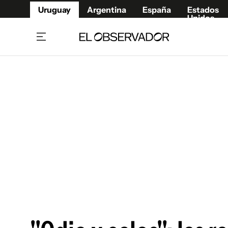
Uruguay
Argentina
España
Estados
Unidos
Home
Juegos 
Referí
Rugby
Fútbol
Básque
Mundial 2026
Tenis
Resultados Deportivos
Runnin
Fútbol internacional
Polidep
Copa Libertadores
Motor