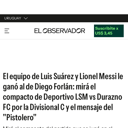
URUGUAY
Suscribite x
URUGUAY
US$ 3,45
ARGENTINA
ESPAÑA
ESTADOS UNIDOS
El equipo de Luis Suárez y Lionel Messi le
ganó al de Diego Forlán: mirá el
compacto de Deportivo LSM vs Durazno
FC por la Divisional C y el mensaje del
"Pistolero"