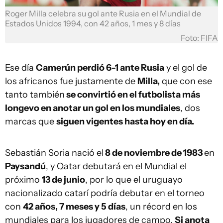
Roger Milla celebra su gol ante Rusia en el Mundial de
Estados Unidos 1994, con 42 años, 1 mes y 8 días
Foto: FIFA
Ese día
Camerún perdió 6-1 ante Rusia
y el gol de
los africanos fue justamente de
Milla,
que con ese
tanto también
se convirtió en el futbolista más
longevo en anotar un gol en los mundiales
, dos
marcas que
siguen vigentes hasta hoy en día.
Sebastián Soria nació el
8 de noviembre de 1983
en
Paysandú
, y Qatar debutará en el Mundial el
próximo
13 de junio
, por lo que el uruguayo
nacionalizado catarí podría debutar en el torneo
con
42 años, 7 meses y 5 días
, un récord en los
mundiales para los jugadores de campo.
Si anota